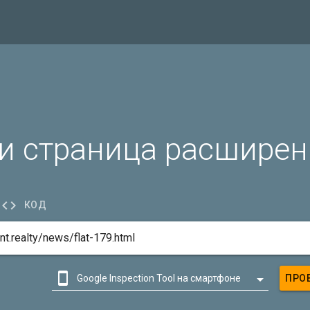
и страница расширен

КОД


Google Inspection Tool на смартфоне
ПРО

Google Inspection Tool на компьютере