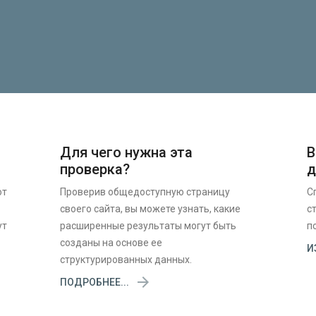
Для чего нужна эта
В
проверка?
д
ют
Проверив общедоступную страницу
С
своего сайта, вы можете узнать, какие
с
ут
расширенные результаты могут быть
п
созданы на основе ее
И
структурированных данных.

ПОДРОБНЕЕ...